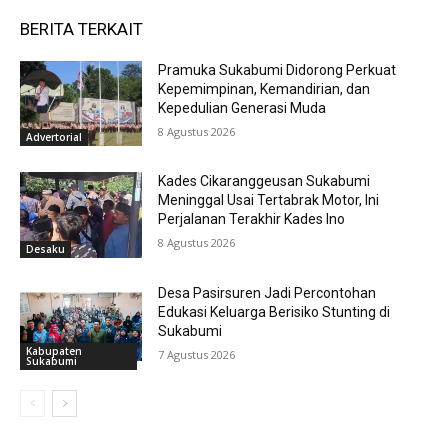
BERITA TERKAIT
Pramuka Sukabumi Didorong Perkuat
Kepemimpinan, Kemandirian, dan
Kepedulian Generasi Muda
8 Agustus 2026
Advertorial
Kades Cikaranggeusan Sukabumi
Meninggal Usai Tertabrak Motor, Ini
Perjalanan Terakhir Kades Ino
8 Agustus 2026
Desaku
Desa Pasirsuren Jadi Percontohan
Edukasi Keluarga Berisiko Stunting di
Sukabumi
Kabupaten
7 Agustus 2026
Sukabumi