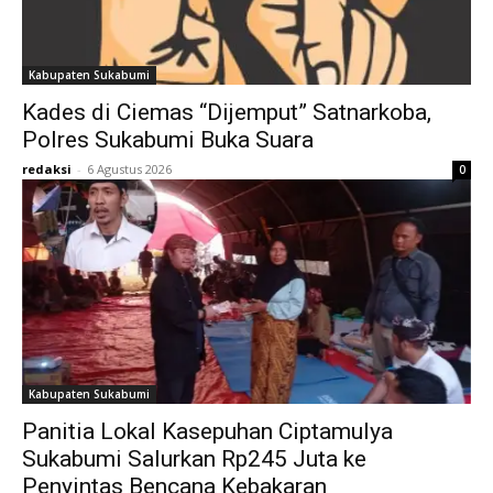
Kabupaten Sukabumi
Kades di Ciemas “Dijemput” Satnarkoba,
Polres Sukabumi Buka Suara
redaksi
-
6 Agustus 2026
0
Kabupaten Sukabumi
Panitia Lokal Kasepuhan Ciptamulya
Sukabumi Salurkan Rp245 Juta ke
Penyintas Bencana Kebakaran