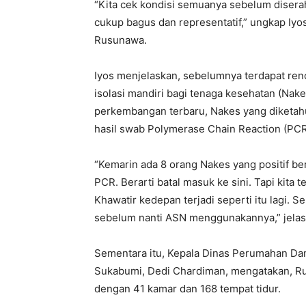
“Kita cek kondisi semuanya sebelum disera
cukup bagus dan representatif,” ungkap I
Rusunawa.
Iyos menjelaskan, sebelumnya terdapat re
isolasi mandiri bagi tenaga kesehatan (Nak
perkembangan terbaru, Nakes yang diketahui
hasil swab Polymerase Chain Reaction (PCR
“Kemarin ada 8 orang Nakes yang positif be
PCR. Berarti batal masuk ke sini. Tapi kita 
Khawatir kedepan terjadi seperti itu lagi. S
sebelum nanti ASN menggunakannya,” jelas
Sementara itu, Kepala Dinas Perumahan D
Sukabumi, Dedi Chardiman, mengatakan, Rus
dengan 41 kamar dan 168 tempat tidur.