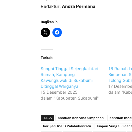
Redaktur:
Andra Permana
Bagikan ini:
Terkait
Sungai Tinggal Sejengkal dari
16 Rumah L
Rumah, Kampung
Simpenan S
Kawungluwuk di Sukabumi
Tolong Gube
Ditinggal Warganya
17 Desembe
15 Desember 2025
dalam "Kab
dalam "Kabupaten Sukabumi"
TAGS
bantuan bencana Simpenan
bantuan med
hari jadi RSUD Palabuhanratu
luapan Sungai Cidad