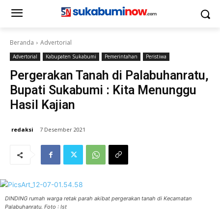
Beranda
Advertorial
Advertorial
Kabupaten Sukabumi
Pemerintahan
Peristiwa
Pergerakan Tanah di Palabuhanratu,
Bupati Sukabumi : Kita Menunggu
Hasil Kajian
redaksi
7 Desember 2021
DINDING rumah warga retak parah akibat pergerakan tanah di Kecamatan
Palabuhanratu. Foto : Ist