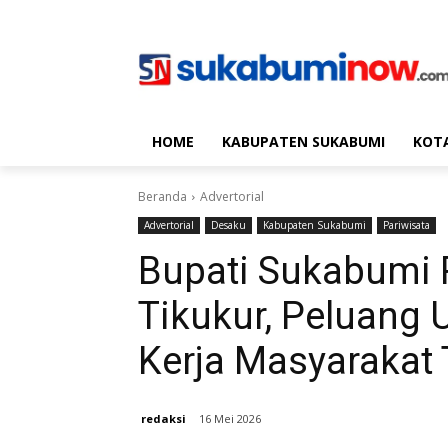
HOME
KABUPATEN SUKABUMI
KOT
Beranda
Advertorial
Advertorial
Desaku
Kabupaten Sukabumi
Pariwisata
Bupati Sukabumi 
Tikukur, Peluan
Kerja Masyarakat
redaksi
16 Mei 2026