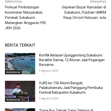
Sebelumnya
Selanjutnya
Perkuat Perlindungan
Sepekan Bazar Ramadan di
Kesehatan Masyarakat,
Sukabumi, Puluhan UMKM
Pemkab Sukabumi
Raup Omzet Ratusan Juta
Matangkan Anggaran PBI
JKN 2026
BERITA TERKAIT
Konflik Nelayan Ujunggenteng Sukabumi
Berakhir Damai, 12 Aturan Jadi Pegangan
Bersama
9 Agustus 2026
Advertorial
HJKS ke-156 Resmi Bergulir,
Palabuhanratu Jadi Panggung Pembuka
Festival Kabupaten Sukabumi
9 Agustus 2026
Advertorial
Traga Box Tabrak Tiang Telepon di