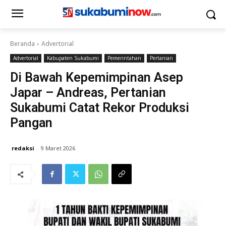
Beranda
Advertorial
Advertorial
Kabupaten Sukabumi
Pemerintahan
Pertanian
Di Bawah Kepemimpinan Asep
Japar – Andreas, Pertanian
Sukabumi Catat Rekor Produksi
Pangan
redaksi
9 Maret 2026