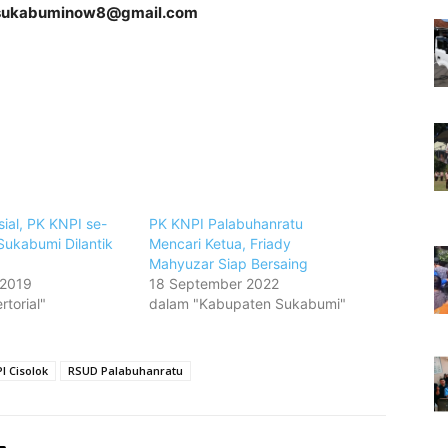
sukabuminow8@gmail.com
al, PK KNPI se-
PK KNPI Palabuhanratu
ukabumi Dilantik
Mencari Ketua, Friady
9
Mahyuzar Siap Bersaing
 2019
18 September 2022
torial"
dalam "Kabupaten Sukabumi"
I Cisolok
RSUD Palabuhanratu