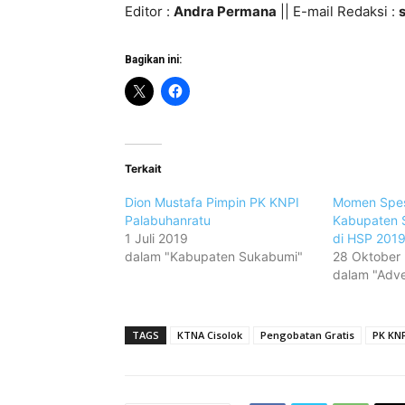
Editor :
Andra Permana
|| E-mail Redaksi :
Bagikan ini:
Terkait
Dion Mustafa Pimpin PK KNPI
Momen Spesi
Palabuhanratu
Kabupaten S
1 Juli 2019
di HSP 201
dalam "Kabupaten Sukabumi"
28 Oktober
dalam "Adver
TAGS
KTNA Cisolok
Pengobatan Gratis
PK KNP