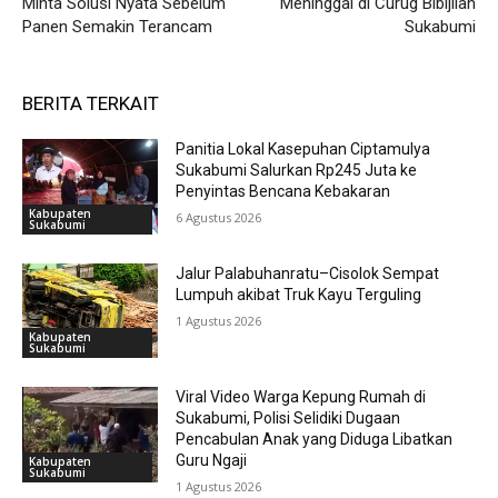
Minta Solusi Nyata Sebelum
Meninggal di Curug Bibijilan
Panen Semakin Terancam
Sukabumi
BERITA TERKAIT
Panitia Lokal Kasepuhan Ciptamulya
Sukabumi Salurkan Rp245 Juta ke
Penyintas Bencana Kebakaran
Kabupaten
6 Agustus 2026
Sukabumi
Jalur Palabuhanratu–Cisolok Sempat
Lumpuh akibat Truk Kayu Terguling
1 Agustus 2026
Kabupaten
Sukabumi
Viral Video Warga Kepung Rumah di
Sukabumi, Polisi Selidiki Dugaan
Pencabulan Anak yang Diduga Libatkan
Guru Ngaji
Kabupaten
Sukabumi
1 Agustus 2026