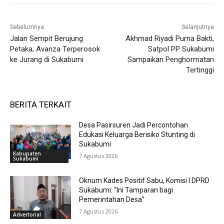
Sebelumnya
Selanjutnya
Jalan Sempit Berujung
Akhmad Riyadi Purna Bakti,
Petaka, Avanza Terperosok
Satpol PP Sukabumi
ke Jurang di Sukabumi
Sampaikan Penghormatan
Tertinggi
BERITA TERKAIT
Desa Pasirsuren Jadi Percontohan
Edukasi Keluarga Berisiko Stunting di
Sukabumi
Kabupaten
7 Agustus 2026
Sukabumi
Oknum Kades Positif Sabu, Komisi I DPRD
Sukabumi: “Ini Tamparan bagi
Pemerintahan Desa”
7 Agustus 2026
Advertorial