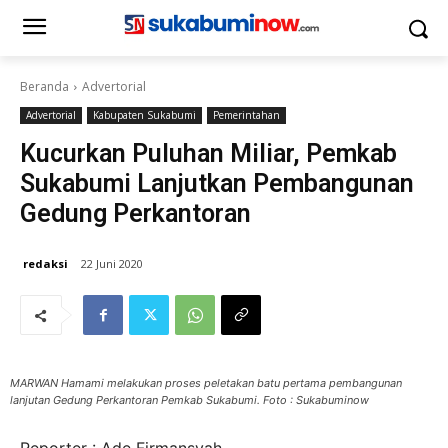
Beranda
Advertorial
Advertorial
Kabupaten Sukabumi
Pemerintahan
Kucurkan Puluhan Miliar, Pemkab
Sukabumi Lanjutkan Pembangunan
Gedung Perkantoran
redaksi
22 Juni 2020
MARWAN Hamami melakukan proses peletakan batu pertama pembangunan
lanjutan Gedung Perkantoran Pemkab Sukabumi. Foto : Sukabuminow