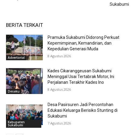
Sukabumi
BERITA TERKAIT
Pramuka Sukabumi Didorong Perkuat
Kepemimpinan, Kemandirian, dan
Kepedulian Generasi Muda
8 Agustus 2026
Advertorial
Kades Cikaranggeusan Sukabumi
Meninggal Usai Tertabrak Motor, Ini
Perjalanan Terakhir Kades Ino
8 Agustus 2026
Desaku
Desa Pasirsuren Jadi Percontohan
Edukasi Keluarga Berisiko Stunting di
Sukabumi
Kabupaten
7 Agustus 2026
Sukabumi