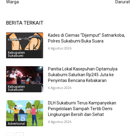
Warga
Darurat
BERITA TERKAIT
Kades di Ciemas “Dijemput” Satnarkoba,
Polres Sukabumi Buka Suara
6 Agustus 2026
Kabupaten
Sukabumi
Panitia Lokal Kasepuhan Ciptamulya
Sukabumi Salurkan Rp245 Juta ke
Penyintas Bencana Kebakaran
Kabupaten
6 Agustus 2026
Sukabumi
DLH Sukabumi Terus Kampanyekan
Pengelolaan Sampah Tertib Demi
Lingkungan Bersih dan Sehat
6 Agustus 2026
Advertorial