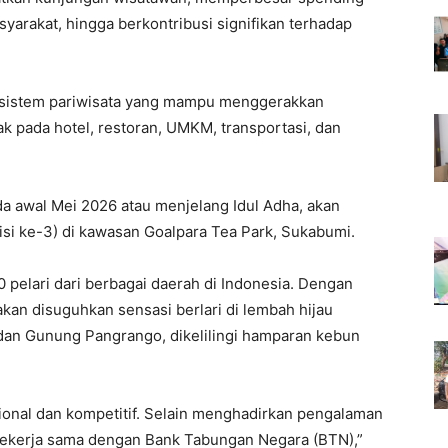
rakat, hingga berkontribusi signifikan terhadap
kosistem pariwisata yang mampu menggerakkan
k pada hotel, restoran, UMKM, transportasi, dan
da awal Mei 2026 atau menjelang Idul Adha, akan
disi ke-3) di kawasan Goalpara Tea Park, Sukabumi.
00 pelari dari berbagai daerah di Indonesia. Dengan
 akan disuguhkan sensasi berlari di lembah hijau
n Gunung Pangrango, dikelilingi hamparan kebun
esional dan kompetitif. Selain menghadirkan pengalaman
a bekerja sama dengan Bank Tabungan Negara (BTN),”