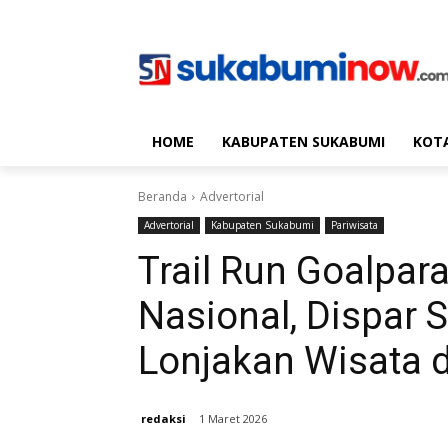
HOME
KABUPATEN SUKABUMI
KOT
Beranda
Advertorial
Advertorial
Kabupaten Sukabumi
Pariwisata
Trail Run Goalpar
Nasional, Dispar
Lonjakan Wisata 
redaksi
1 Maret 2026