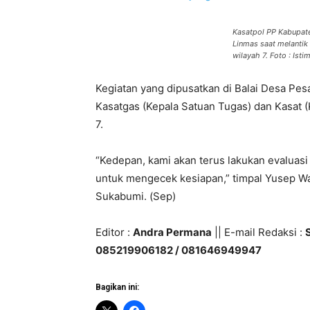
Kasatpol PP Kabupat
Linmas saat melantik
wilayah 7. Foto : Ist
Kegiatan yang dipusatkan di Balai Desa Pes
Kasatgas (Kepala Satuan Tugas) dan Kasat (
7.
“Kedepan, kami akan terus lakukan evaluas
untuk mengecek kesiapan,” timpal Yusep W
Sukabumi. (Sep)
Editor :
Andra Permana
|| E-mail Redaksi :
085219906182 / 081646949947
Bagikan ini: