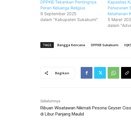
DPPKB Tekankan Pentingnya
Kapasitas K
Peran Keluarga Religius
Penurunan S
9 September 2025
Ketahanan K
dalam "Kabupaten Sukabumi"
5 Maret 20
dalam "Adver
TAGS
Bangga Kencana
DPPKB Sukabumi
HJK
Bagikan
Sebelumnya
Ribuan Wisatawan Nikmati Pesona Geyser Ciso
di Libur Panjang Maulid