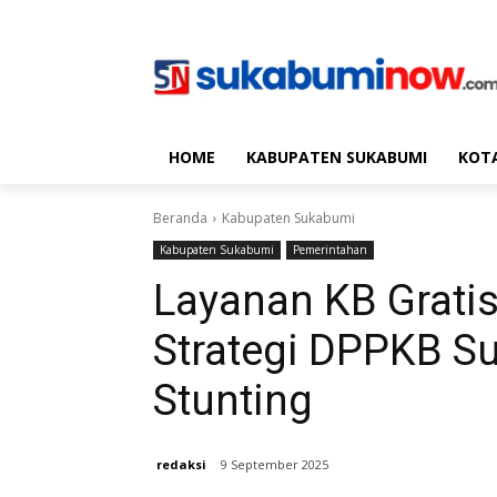
HOME
KABUPATEN SUKABUMI
KOT
Beranda
Kabupaten Sukabumi
Kabupaten Sukabumi
Pemerintahan
Layanan KB Gratis
Strategi DPPKB S
Stunting
redaksi
9 September 2025