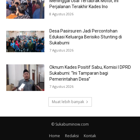
Meninggal Usai Tertabrak Motor, Ini
Perjalanan Terakhir Kades Ino
8 Agustus 2026
Desa Pasirsuren Jadi Percontohan
Edukasi Keluarga Berisiko Stunting di
Sukabumi
7 Agustus 2026
Oknum Kades Positif Sabu, Komisi I DPRD
Sukabumi: “Ini Tamparan bagi
Pemerintahan Desa”
7 Agustus 2026
Muat lebih banyak
© Sukabuminow.com
Home
Redaksi
Kontak