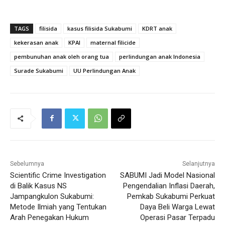
TAGS
filisida
kasus filisida Sukabumi
KDRT anak
kekerasan anak
KPAI
maternal filicide
pembunuhan anak oleh orang tua
perlindungan anak Indonesia
Surade Sukabumi
UU Perlindungan Anak
Sebelumnya
Selanjutnya
Scientific Crime Investigation
SABUMI Jadi Model Nasional
di Balik Kasus NS
Pengendalian Inflasi Daerah,
Jampangkulon Sukabumi:
Pemkab Sukabumi Perkuat
Metode Ilmiah yang Tentukan
Daya Beli Warga Lewat
Arah Penegakan Hukum
Operasi Pasar Terpadu