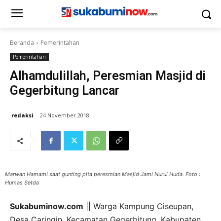
Beranda
Pemerintahan
Pemerintahan
Alhamdulillah, Peresmian Masjid di
Gegerbitung Lancar
redaksi
24 November 2018
Marwan Hamami saat gunting pita peresmian Masjid Jami Nurul Huda. Foto :
Humas Setda
Sukabuminow.com
|| Warga Kampung Ciseupan,
Desa Caringin, Kecamatan Gegerbitung, Kabupaten