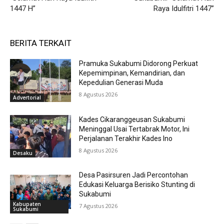
1447 H”
Raya Idulfitri 1447”
BERITA TERKAIT
Pramuka Sukabumi Didorong Perkuat
Kepemimpinan, Kemandirian, dan
Kepedulian Generasi Muda
8 Agustus 2026
Advertorial
Kades Cikaranggeusan Sukabumi
Meninggal Usai Tertabrak Motor, Ini
Perjalanan Terakhir Kades Ino
8 Agustus 2026
Desaku
Desa Pasirsuren Jadi Percontohan
Edukasi Keluarga Berisiko Stunting di
Sukabumi
Kabupaten
7 Agustus 2026
Sukabumi