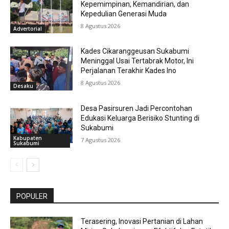
Kepemimpinan, Kemandirian, dan
Kepedulian Generasi Muda
8 Agustus 2026
Advertorial
Kades Cikaranggeusan Sukabumi
Meninggal Usai Tertabrak Motor, Ini
Perjalanan Terakhir Kades Ino
8 Agustus 2026
Desaku
Desa Pasirsuren Jadi Percontohan
Edukasi Keluarga Berisiko Stunting di
Sukabumi
Kabupaten
7 Agustus 2026
Sukabumi
POPULER
Terasering, Inovasi Pertanian di Lahan