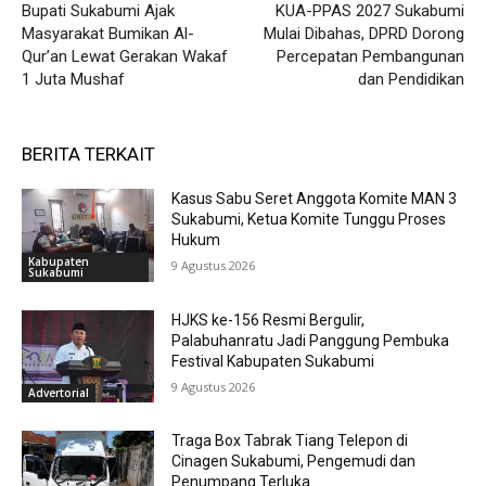
Bupati Sukabumi Ajak
KUA-PPAS 2027 Sukabumi
Masyarakat Bumikan Al-
Mulai Dibahas, DPRD Dorong
Qur’an Lewat Gerakan Wakaf
Percepatan Pembangunan
1 Juta Mushaf
dan Pendidikan
BERITA TERKAIT
Kasus Sabu Seret Anggota Komite MAN 3
Sukabumi, Ketua Komite Tunggu Proses
Hukum
Kabupaten
9 Agustus 2026
Sukabumi
HJKS ke-156 Resmi Bergulir,
Palabuhanratu Jadi Panggung Pembuka
Festival Kabupaten Sukabumi
9 Agustus 2026
Advertorial
Traga Box Tabrak Tiang Telepon di
Cinagen Sukabumi, Pengemudi dan
Penumpang Terluka