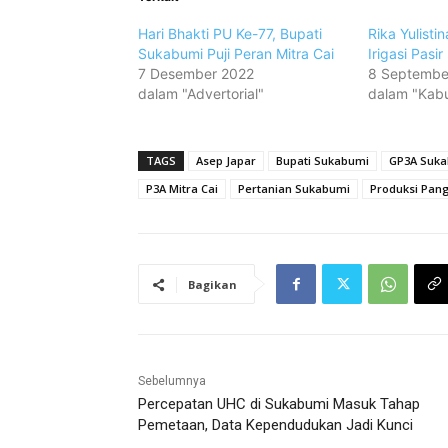
Hari Bhakti PU Ke-77, Bupati
Rika Yulisti
Sukabumi Puji Peran Mitra Cai
Irigasi Pas
7 Desember 2022
8 Septembe
dalam "Advertorial"
dalam "Kab
TAGS
Asep Japar
Bupati Sukabumi
GP3A Suk
P3A Mitra Cai
Pertanian Sukabumi
Produksi Pan
Bagikan
Sebelumnya
Percepatan UHC di Sukabumi Masuk Tahap
Pemetaan, Data Kependudukan Jadi Kunci