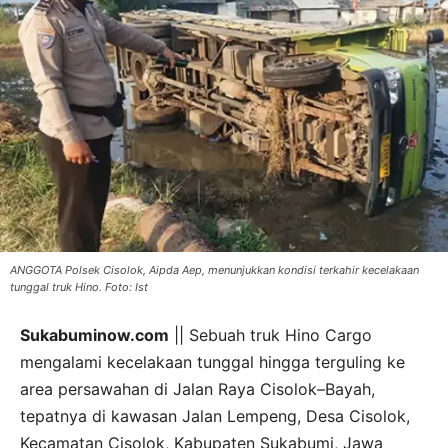
ANGGOTA Polsek Cisolok, Aipda Aep, menunjukkan kondisi terkahir kecelakaan
tunggal truk Hino. Foto: Ist
Sukabuminow.com
|| Sebuah truk Hino Cargo
mengalami kecelakaan tunggal hingga terguling ke
area persawahan di Jalan Raya Cisolok–Bayah,
tepatnya di kawasan Jalan Lempeng, Desa Cisolok,
Kecamatan Cisolok, Kabupaten Sukabumi, Jawa