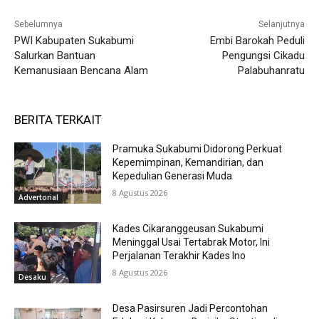
Sebelumnya
Selanjutnya
PWI Kabupaten Sukabumi
Embi Barokah Peduli
Salurkan Bantuan
Pengungsi Cikadu
Kemanusiaan Bencana Alam
Palabuhanratu
BERITA TERKAIT
Pramuka Sukabumi Didorong Perkuat
Kepemimpinan, Kemandirian, dan
Kepedulian Generasi Muda
8 Agustus 2026
Advertorial
Kades Cikaranggeusan Sukabumi
Meninggal Usai Tertabrak Motor, Ini
Perjalanan Terakhir Kades Ino
8 Agustus 2026
Desaku
Desa Pasirsuren Jadi Percontohan