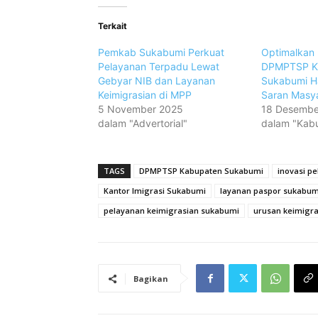
Terkait
Pemkab Sukabumi Perkuat
Optimalkan 
Pelayanan Terpadu Lewat
DPMPTSP K
Gebyar NIB dan Layanan
Sukabumi Ha
Keimigrasian di MPP
Saran Masy
5 November 2025
18 Desembe
dalam "Advertorial"
dalam "Kab
TAGS
DPMPTSP Kabupaten Sukabumi
inovasi p
Kantor Imigrasi Sukabumi
layanan paspor sukabum
pelayanan keimigrasian sukabumi
urusan keimigra
Bagikan