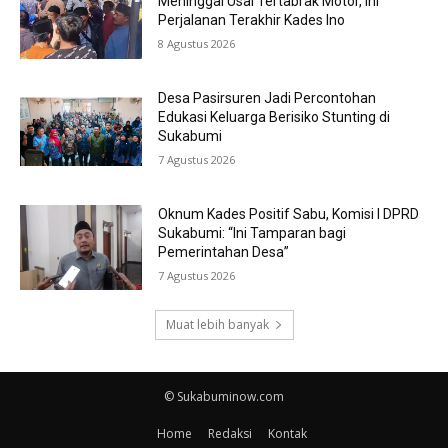
Meninggal Usai Tertabrak Motor, Ini
Perjalanan Terakhir Kades Ino
8 Agustus 2026
Desa Pasirsuren Jadi Percontohan
Edukasi Keluarga Berisiko Stunting di
Sukabumi
7 Agustus 2026
Oknum Kades Positif Sabu, Komisi I DPRD
Sukabumi: “Ini Tamparan bagi
Pemerintahan Desa”
7 Agustus 2026
Muat lebih banyak
© Sukabuminow.com
Home
Redaksi
Kontak