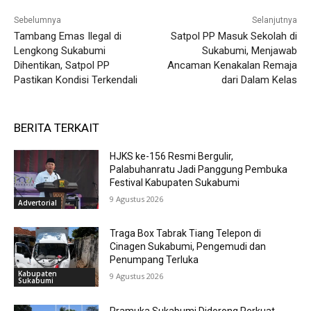
Sebelumnya
Selanjutnya
Tambang Emas Ilegal di
Satpol PP Masuk Sekolah di
Lengkong Sukabumi
Sukabumi, Menjawab
Dihentikan, Satpol PP
Ancaman Kenakalan Remaja
Pastikan Kondisi Terkendali
dari Dalam Kelas
BERITA TERKAIT
HJKS ke-156 Resmi Bergulir,
Palabuhanratu Jadi Panggung Pembuka
Festival Kabupaten Sukabumi
9 Agustus 2026
Advertorial
Traga Box Tabrak Tiang Telepon di
Cinagen Sukabumi, Pengemudi dan
Penumpang Terluka
Kabupaten
9 Agustus 2026
Sukabumi
Pramuka Sukabumi Didorong Perkuat