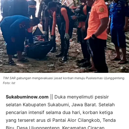
TIM SAR gabungan mengevakuasi jasad korban menuju Puskesmas Ujunggenteng.
Foto: Ist
Sukabuminow.com
|| Duka menyelimuti pesisir
selatan Kabupaten Sukabumi, Jawa Barat. Setelah
pencarian intensif selama dua hari, korban ketiga
yang terseret arus di Pantai Alor Cilangkob, Tenda
Biru, Desa Ujunggenteng, Kecamatan Ciracap,