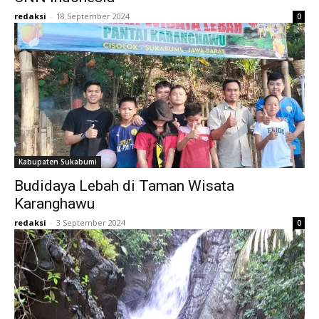
redaksi
-
18 September 2024
0
Kabupaten Sukabumi
Budidaya Lebah di Taman Wisata
Karanghawu
redaksi
-
3 September 2024
0