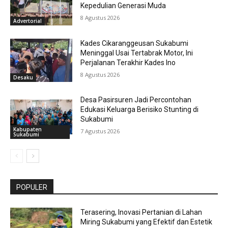
Kepedulian Generasi Muda
8 Agustus 2026
Advertorial
Kades Cikaranggeusan Sukabumi
Meninggal Usai Tertabrak Motor, Ini
Perjalanan Terakhir Kades Ino
8 Agustus 2026
Desaku
Desa Pasirsuren Jadi Percontohan
Edukasi Keluarga Berisiko Stunting di
Sukabumi
Kabupaten
7 Agustus 2026
Sukabumi
POPULER
Terasering, Inovasi Pertanian di Lahan
Miring Sukabumi yang Efektif dan Estetik