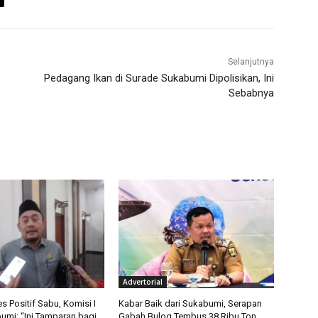
Selanjutnya
Pedagang Ikan di Surade Sukabumi Dipolisikan, Ini
Sebabnya
Advertorial
 Positif Sabu, Komisi I
Kabar Baik dari Sukabumi, Serapan
mi: “Ini Tamparan bagi
Gabah Bulog Tembus 38 Ribu Ton