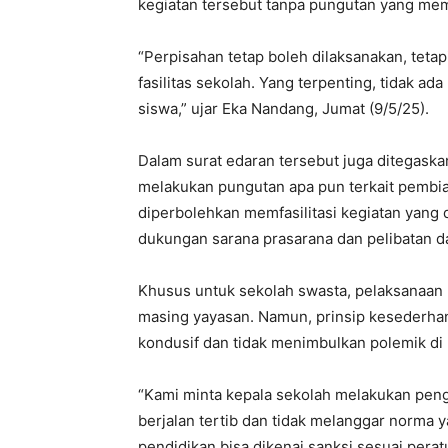
kegiatan tersebut tanpa pungutan yang mem
“Perpisahan tetap boleh dilaksanakan, teta
fasilitas sekolah. Yang terpenting, tidak a
siswa,” ujar Eka Nandang, Jumat (9/5/25).
Dalam surat edaran tersebut juga ditegask
melakukan pungutan apa pun terkait pembia
diperbolehkan memfasilitasi kegiatan yang d
dukungan sarana prasarana dan pelibatan d
Khusus untuk sekolah swasta, pelaksanaan
masing yayasan. Namun, prinsip kesederhan
kondusif dan tidak menimbulkan polemik di
“Kami minta kepala sekolah melakukan peng
berjalan tertib dan tidak melanggar norma 
pendidikan bisa dikenai sanksi sesuai pera