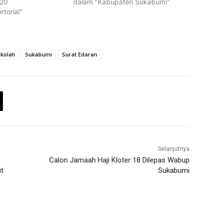
020
dalam "Kabupaten Sukabumi"
torial"
ekolah
Sukabumi
Surat Edaran
Selanjutnya
Calon Jamaah Haji Kloter 18 Dilepas Wabup
t
Sukabumi