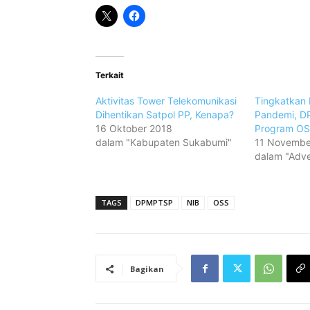
Terkait
Aktivitas Tower Telekomunikasi
Tingkatkan 
Dihentikan Satpol PP, Kenapa?
Pandemi, D
16 Oktober 2018
Program O
dalam "Kabupaten Sukabumi"
11 Novembe
dalam "Adver
TAGS
DPMPTSP
NIB
OSS
Bagikan