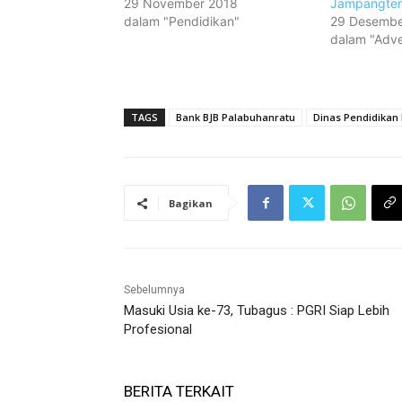
29 November 2018
Jampangte
dalam "Pendidikan"
29 Desembe
dalam "Adver
TAGS
Bank BJB Palabuhanratu
Dinas Pendidikan
Bagikan
Sebelumnya
Masuki Usia ke-73, Tubagus : PGRI Siap Lebih
Profesional
BERITA TERKAIT