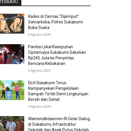
TERBARU
Kades di Ciemas “Dijemput”
Satnarkoba, Polres Sukabumi
Buka Suara
6 Agustus 2026
Panitia Lokal Kasepuhan
Ciptamulya Sukabumi Salurkan
Rp245 Juta ke Penyintas
Bencana Kebakaran
6 Agustus 2026
DLH Sukabumi Terus
Kampanyekan Pengelolaan
Sampah Tertib Demi Lingkungan
Bersih dan Sehat
6 Agustus 2026
Wamendikdasmen RI Gelar Dialog
di Sukabumi, Infrastruktur
Sekolah dan Anak Putus Sekolah