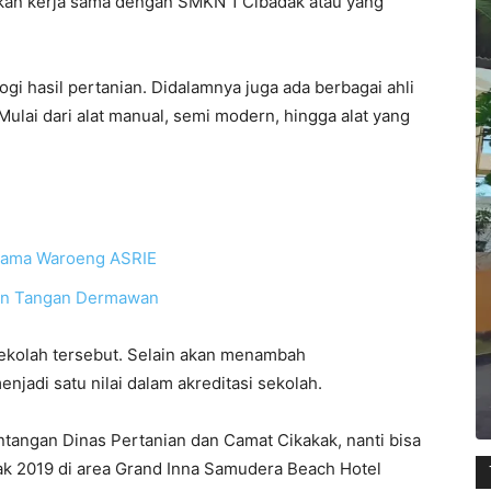
ukan kerja sama dengan SMKN 1 Cibadak atau yang
gi hasil pertanian. Didalamnya juga ada berbagai ahli
ulai dari alat manual, semi modern, hingga alat yang
rnama Waroeng ASRIE
uran Tangan Dermawan
ekolah tersebut. Selain akan menambah
enjadi satu nilai dalam akreditasi sekolah.
ntangan Dinas Pertanian dan Camat Cikakak, nanti bisa
akak 2019 di area Grand Inna Samudera Beach Hotel