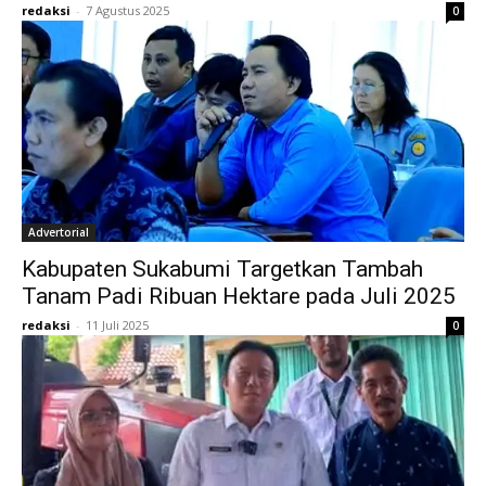
redaksi
-
7 Agustus 2025
0
Advertorial
Kabupaten Sukabumi Targetkan Tambah
Tanam Padi Ribuan Hektare pada Juli 2025
redaksi
-
11 Juli 2025
0