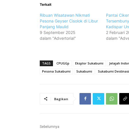
Terkait
Ribuan Wisatawan Nikmati
Pantai Cike
Pesona Geyser Cisolok di Libur
Tersembunyi
Panjang Maulid
Kadispar U
9 September 2025
2 Februari 
dalam "Advertorial"
dalam "Adver
TAGS
CPUGGp
Eksplor Sukabumi
Jelajah Indo
Pesona Sukabumi
Sukabumi
Sukabumi Destinasi
Bagikan
Sebelumnya