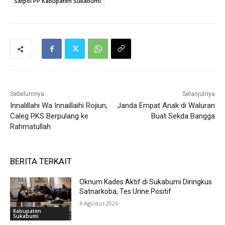
Satpol PP Kabupaten Sukabumi
Sebelumnya
Selanjutnya
Innalillahi Wa Innaillaihi Rojiun,
Janda Empat Anak di Waluran
Caleg PKS Berpulang ke
Buat Sekda Bangga
Rahmatullah
BERITA TERKAIT
Oknum Kades Aktif di Sukabumi Diringkus
Satnarkoba, Tes Urine Positif
6 Agustus 2026
Kabupaten
Sukabumi