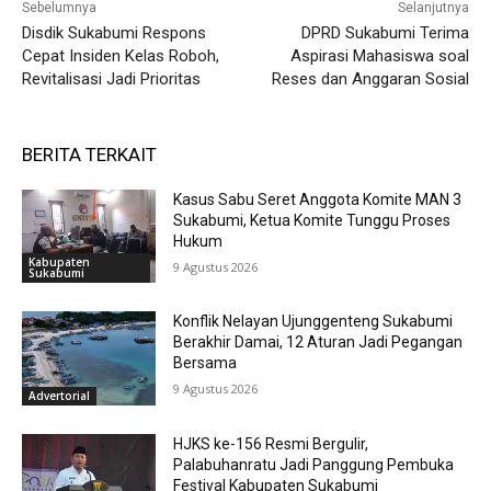
Sebelumnya
Selanjutnya
Disdik Sukabumi Respons
DPRD Sukabumi Terima
Cepat Insiden Kelas Roboh,
Aspirasi Mahasiswa soal
Revitalisasi Jadi Prioritas
Reses dan Anggaran Sosial
BERITA TERKAIT
Kasus Sabu Seret Anggota Komite MAN 3
Sukabumi, Ketua Komite Tunggu Proses
Hukum
Kabupaten
9 Agustus 2026
Sukabumi
Konflik Nelayan Ujunggenteng Sukabumi
Berakhir Damai, 12 Aturan Jadi Pegangan
Bersama
9 Agustus 2026
Advertorial
HJKS ke-156 Resmi Bergulir,
Palabuhanratu Jadi Panggung Pembuka
Festival Kabupaten Sukabumi