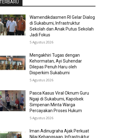
TERBARU
Wamendikdasmen RI Gelar Dialog
di Sukabumi, Infrastruktur
Sekolah dan Anak Putus Sekolah
Jadi Fokus
5 Agustus 2026
Mengakhiri Tugas dengan
Kehormatan, Ayi Suhendar
Dilepas Penuh Haru oleh
Disperkim Sukabumi
5 Agustus 2026
Pasca Kasus Viral Oknum Guru
Ngaji di Sukabumi, Kapolsek
Simpenan Minta Warga
Percayakan Proses Hukum
5 Agustus 2026
Iman Adinugraha Ajak Perkuat
Nilai Kebangsaan, Infrastruktur