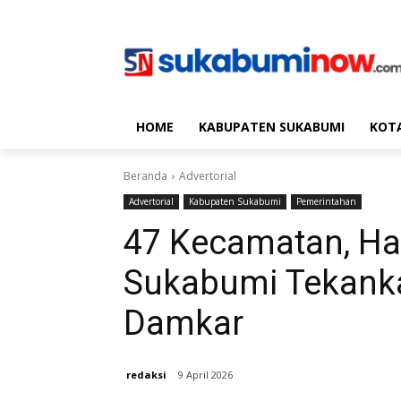
HOME
KABUPATEN SUKABUMI
KOT
Beranda
Advertorial
Advertorial
Kabupaten Sukabumi
Pemerintahan
47 Kecamatan, Ha
Sukabumi Tekank
Damkar
redaksi
9 April 2026