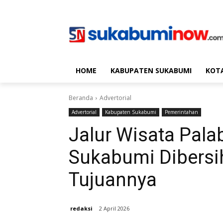
HOME
KABUPATEN SUKABUMI
KOT
Beranda
Advertorial
Advertorial
Kabupaten Sukabumi
Pemerintahan
Jalur Wisata Pal
Sukabumi Dibersih
Tujuannya
redaksi
2 April 2026