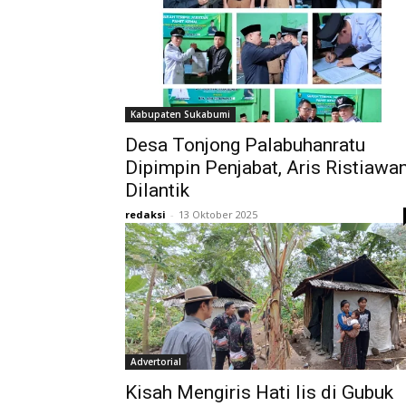
Kabupaten Sukabumi
Desa Tonjong Palabuhanratu
Dipimpin Penjabat, Aris Ristiawa
Dilantik
redaksi
-
13 Oktober 2025
Advertorial
Kisah Mengiris Hati Iis di Gubuk