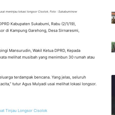
sai meninjau lokasi longsor Cisolok. Foto : Sukabuminow
 DPRD Kabupaten Sukabumi, Rabu (2/1/19),
sor di Kampung Garehong, Desa Sirnaresmi,
pingi Mansurudin, Wakil Ketua DPRD, Kepada
kata melihat musibah yang menimbun 30 rumah atau
luarga terdampak bencana. Yang jelas, seluruh
cita,” tutur Agus Mulyadi usai melihat lokasi longsor.
t Tinjau Longsor Cisolok