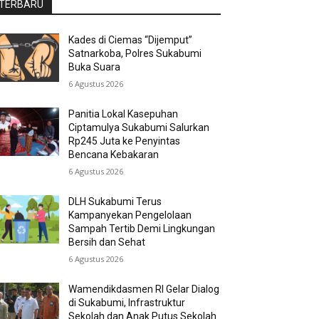
TERBARU
Kades di Ciemas “Dijemput”
Satnarkoba, Polres Sukabumi
Buka Suara
6 Agustus 2026
Panitia Lokal Kasepuhan
Ciptamulya Sukabumi Salurkan
Rp245 Juta ke Penyintas
Bencana Kebakaran
6 Agustus 2026
DLH Sukabumi Terus
Kampanyekan Pengelolaan
Sampah Tertib Demi Lingkungan
Bersih dan Sehat
6 Agustus 2026
Wamendikdasmen RI Gelar Dialog
di Sukabumi, Infrastruktur
Sekolah dan Anak Putus Sekolah