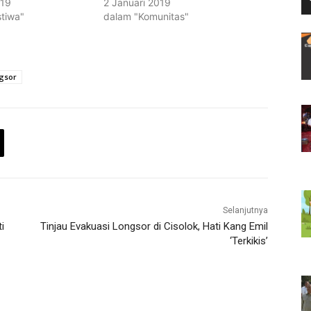
019
2 Januari 2019
stiwa"
dalam "Komunitas"
gsor
Selanjutnya
i
Tinjau Evakuasi Longsor di Cisolok, Hati Kang Emil
‘Terkikis’