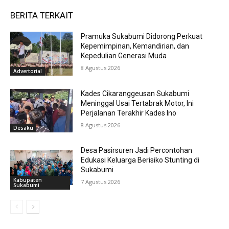
BERITA TERKAIT
Pramuka Sukabumi Didorong Perkuat
Kepemimpinan, Kemandirian, dan
Kepedulian Generasi Muda
8 Agustus 2026
Advertorial
Kades Cikaranggeusan Sukabumi
Meninggal Usai Tertabrak Motor, Ini
Perjalanan Terakhir Kades Ino
8 Agustus 2026
Desaku
Desa Pasirsuren Jadi Percontohan
Edukasi Keluarga Berisiko Stunting di
Sukabumi
Kabupaten
7 Agustus 2026
Sukabumi