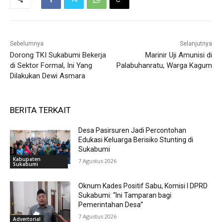
Sebelumnya
Selanjutnya
Dorong TKI Sukabumi Bekerja
Marinir Uji Amunisi di
di Sektor Formal, Ini Yang
Palabuhanratu, Warga Kagum
Dilakukan Dewi Asmara
BERITA TERKAIT
Desa Pasirsuren Jadi Percontohan
Edukasi Keluarga Berisiko Stunting di
Sukabumi
Kabupaten
7 Agustus 2026
Sukabumi
Oknum Kades Positif Sabu, Komisi I DPRD
Sukabumi: “Ini Tamparan bagi
Pemerintahan Desa”
7 Agustus 2026
Advertorial