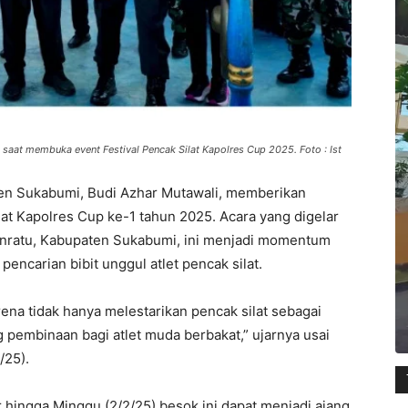
at membuka event Festival Pencak Silat Kapolres Cup 2025. Foto : Ist
en Sukabumi, Budi Azhar Mutawali, memberikan
ilat Kapolres Cup ke-1 tahun 2025. Acara yang digelar
nratu, Kabupaten Sukabumi, ini menjadi momentum
encarian bibit unggul atlet pencak silat.
ena tidak hanya melestarikan pencak silat sebagai
ng pembinaan bagi atlet muda berbakat,” ujarnya usai
/25).
r hingga Minggu (2/2/25) besok ini dapat menjadi ajang