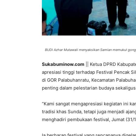
BUDI Azhar Mutawali menyaksikan Samian memukul gong sa
Sukabuminow.com
|| Ketua DPRD Kabupat
apresiasi tinggi terhadap Festival Pencak S
di GOR Palabuhanratu, Kecamatan Palabuha
penting dalam pelestarian budaya sekaligus p
“Kami sangat mengapresiasi kegiatan ini kar
tradisi khas Sunda, tetapi juga menjadi aja
menghadiri pembukaan festival, Jumat (31/1
Ia berharap festival yang rencananya digela