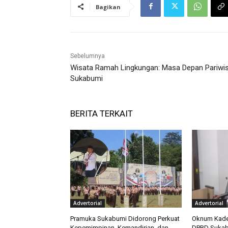
Bagikan
Sebelumnya
Wisata Ramah Lingkungan: Masa Depan Pariwi
Sukabumi
BERITA TERKAIT
Advertorial
Advertorial
Pramuka Sukabumi Didorong Perkuat
Oknum Kades
Kepemimpinan, Kemandirian, dan
DPRD Sukabu