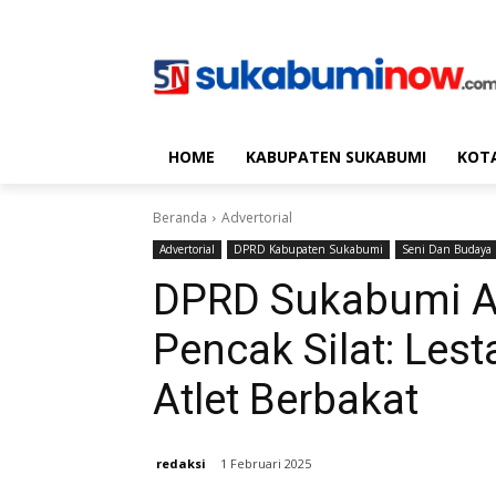
HOME
KABUPATEN SUKABUMI
KOT
Beranda
Advertorial
Advertorial
DPRD Kabupaten Sukabumi
Seni Dan Budaya
DPRD Sukabumi Ap
Pencak Silat: Les
Atlet Berbakat
redaksi
1 Februari 2025