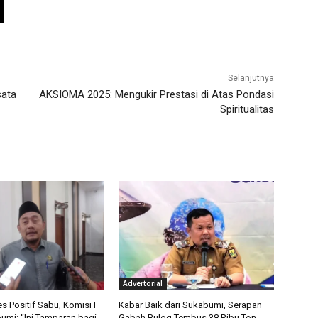
Selanjutnya
sata
AKSIOMA 2025: Mengukir Prestasi di Atas Pondasi
Spiritualitas
Advertorial
 Positif Sabu, Komisi I
Kabar Baik dari Sukabumi, Serapan
mi: “Ini Tamparan bagi
Gabah Bulog Tembus 38 Ribu Ton