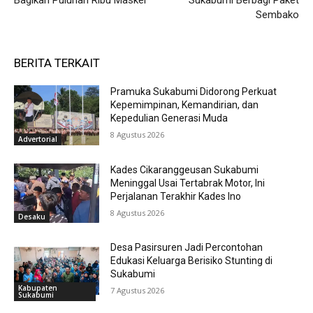
Bagikan Puluhan Ribu Masker
Sukabumi Berbagi Paket
Sembako
BERITA TERKAIT
Pramuka Sukabumi Didorong Perkuat
Kepemimpinan, Kemandirian, dan
Kepedulian Generasi Muda
8 Agustus 2026
Advertorial
Kades Cikaranggeusan Sukabumi
Meninggal Usai Tertabrak Motor, Ini
Perjalanan Terakhir Kades Ino
8 Agustus 2026
Desaku
Desa Pasirsuren Jadi Percontohan
Edukasi Keluarga Berisiko Stunting di
Sukabumi
Kabupaten
7 Agustus 2026
Sukabumi