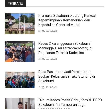
TERBARU
Pramuka Sukabumi Didorong Perkuat
Kepemimpinan, Kemandirian, dan
Kepedulian Generasi Muda
8 Agustus 2026
Kades Cikaranggeusan Sukabumi
Meninggal Usai Tertabrak Motor, Ini
Perjalanan Terakhir Kades Ino
8 Agustus 2026
Desa Pasirsuren Jadi Percontohan
Edukasi Keluarga Berisiko Stunting di
Sukabumi
7 Agustus 2026
Oknum Kades Positif Sabu, Komisi I DPRD
Sukabumi: “Ini Tamparan bagi